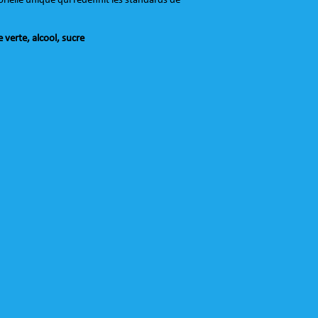
ielle unique qui redéfinit les standards de
verte, alcool, sucre