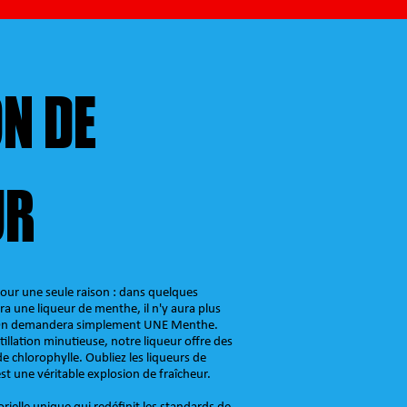
N DE
UR
ur une seule raison : dans quelques
une liqueur de menthe, il n'y aura plus
. On demandera simplement UNE Menthe.
illation minutieuse, notre liqueur offre des
e chlorophylle. Oubliez les liqueurs de
t une véritable explosion de fraîcheur.