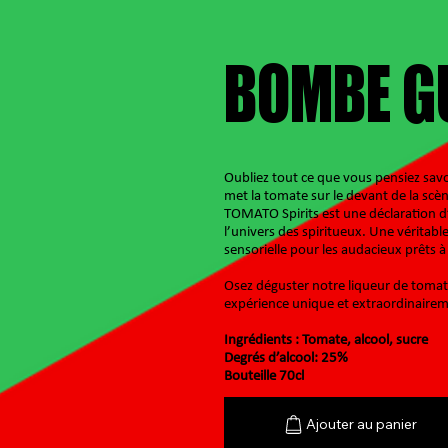
BOMBE G
Oubliez tout ce que vous pensiez savoi
met la tomate sur le devant de la scèn
TOMATO Spirits est une déclaration d
l’univers des spiritueux. Une véritabl
sensorielle pour les audacieux prêts à
Osez déguster notre liqueur de tomat
expérience unique et extraordinaireme
Ingrédients : Tomate, alcool, sucre
Degrés d’alcool: 25%
Bouteille 70cl
Ajouter au panier